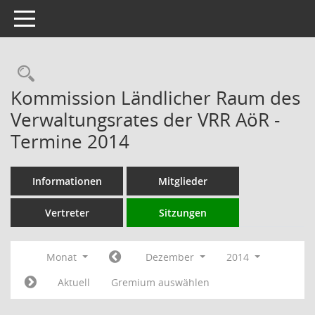
Toggle navigation
Rechercheauswahl
Kommission Ländlicher Raum des
Verwaltungsrates der VRR AöR -
Termine 2014
Informationen
Mitglieder
Vertreter
Sitzungen
Monat
Dezember
2014
Aktuell
Gremium auswählen