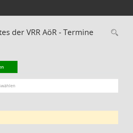
es der VRR AöR - Termine
Rec
en
swählen