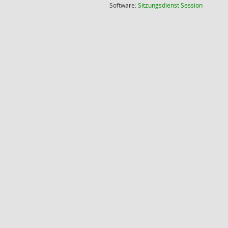
(Wird in
Software:
Sitzungsdienst
Session