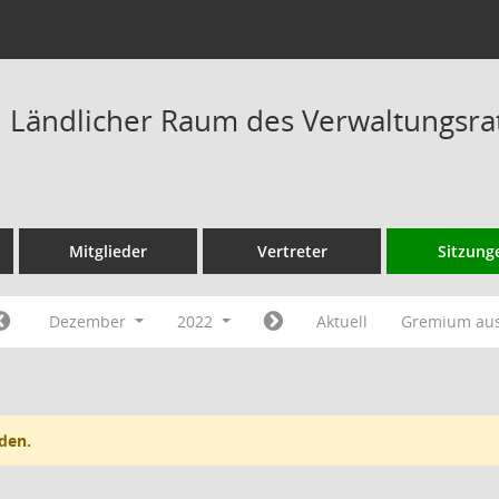
Ländlicher Raum des Verwaltungsrat
Mitglieder
Vertreter
Sitzung
Dezember
2022
Aktuell
Gremium au
den.