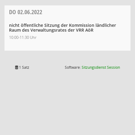
DO
02.06.2022
nicht öffentliche Sitzung der Kommission ländlicher
Raum des Verwaltungsrates der VRR AöR
10:00-11:30 Uhr
(Wird in
1 Satz
Software:
Sitzungsdienst
Session