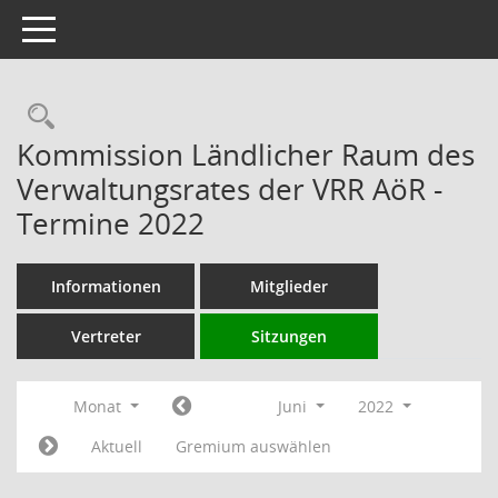
Toggle navigation
Rechercheauswahl
Kommission Ländlicher Raum des
Verwaltungsrates der VRR AöR -
Termine 2022
Informationen
Mitglieder
Vertreter
Sitzungen
Monat
Juni
2022
Aktuell
Gremium auswählen