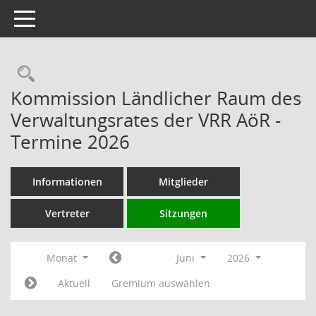
Toggle navigation
Rechercheauswahl
Kommission Ländlicher Raum des
Verwaltungsrates der VRR AöR -
Termine 2026
Informationen
Mitglieder
Vertreter
Sitzungen
Monat
Juni
2026
Aktuell
Gremium auswählen