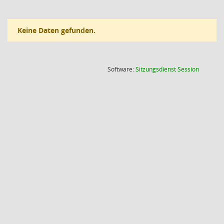
Keine Daten gefunden.
(Wird in
Software:
Sitzungsdienst
Session