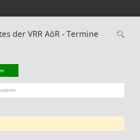
es der VRR AöR - Termine
Rec
en
swählen