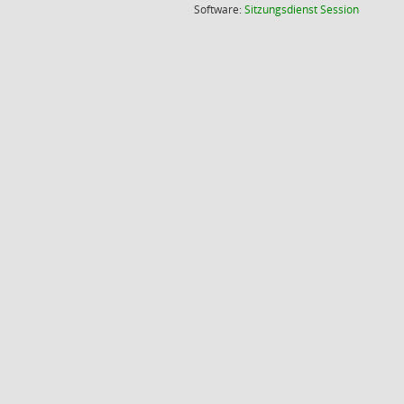
(Wird in
Software:
Sitzungsdienst
Session