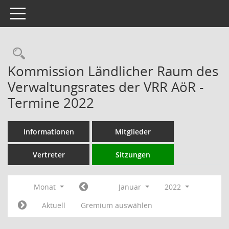
Toggle navigation
Rechercheauswahl
Kommission Ländlicher Raum des
Verwaltungsrates der VRR AöR -
Termine 2022
Informationen
Mitglieder
Vertreter
Sitzungen
Monat
Januar
2022
Aktuell
Gremium auswählen