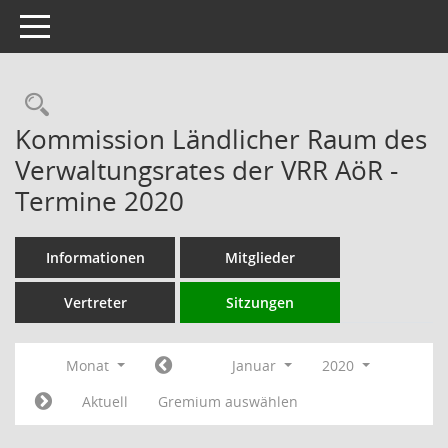
Toggle navigation
Rechercheauswahl
Kommission Ländlicher Raum des
Verwaltungsrates der VRR AöR -
Termine 2020
Informationen
Mitglieder
Vertreter
Sitzungen
Monat
Januar
2020
Aktuell
Gremium auswählen