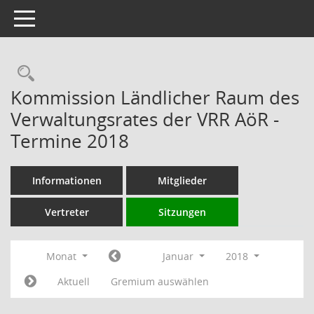
Toggle navigation
Rechercheauswahl
Kommission Ländlicher Raum des
Verwaltungsrates der VRR AöR -
Termine 2018
Informationen
Mitglieder
Vertreter
Sitzungen
Monat
Januar
2018
Aktuell
Gremium auswählen