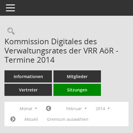
Toggle navigation
Rechercheauswahl
Kommission Digitales des
Verwaltungsrates der VRR AöR -
Termine 2014
Informationen
Mitglieder
Vertreter
Sitzungen
Monat
Februar
2014
Aktuell
Gremium auswählen