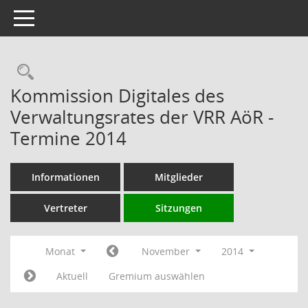
Toggle navigation
Rechercheauswahl
Kommission Digitales des
Verwaltungsrates der VRR AöR -
Termine 2014
Informationen
Mitglieder
Vertreter
Sitzungen
Monat
November
2014
Aktuell
Gremium auswählen