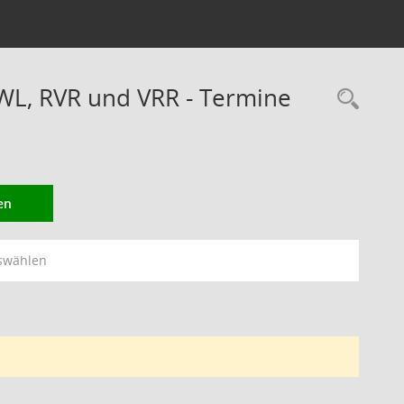
WL, RVR und VRR - Termine
Rec
en
swählen