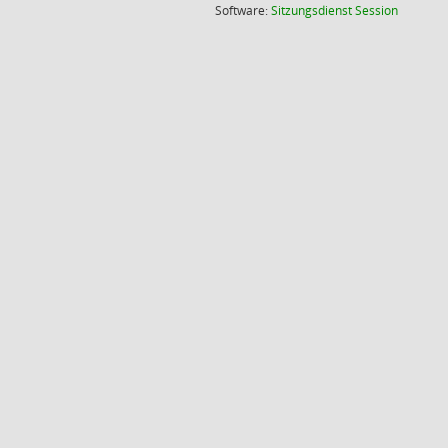
(Wird in
Software:
Sitzungsdienst
Session