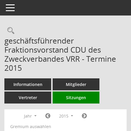
Toggle navigation
Rechercheauswahl
geschäftsführender
Fraktionsvorstand CDU des
Zweckverbandes VRR - Termine
2015
Informationen
Mitglieder
Vertreter
Sitzungen
Jahr
2015
Gremium auswählen