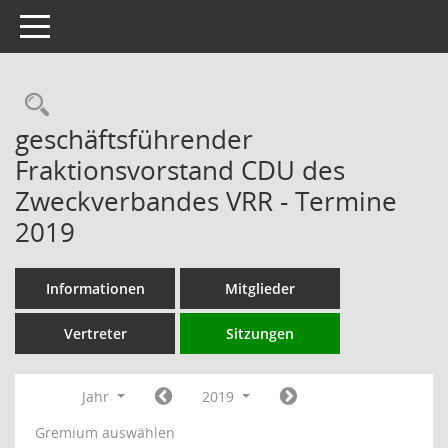
Toggle navigation
Rechercheauswahl
geschäftsführender
Fraktionsvorstand CDU des
Zweckverbandes VRR - Termine
2019
Informationen
Mitglieder
Vertreter
Sitzungen
Jahr
2019
Gremium auswählen