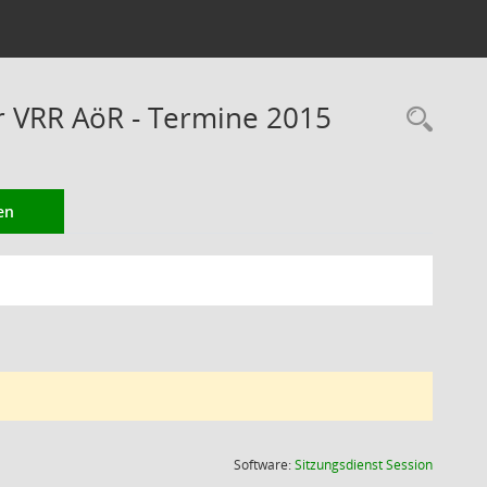
er VRR AöR - Termine 2015
Rec
en
(Wird in
Software:
Sitzungsdienst
Session