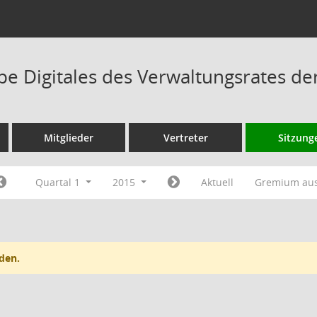
pe Digitales des Verwaltungsrates d
Mitglieder
Vertreter
Sitzung
Quartal 1
2015
Aktuell
Gremium au
den.