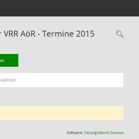
er VRR AöR - Termine 2015
Rec
en
swählen
(Wird in
Software:
Sitzungsdienst
Session