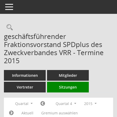
Toggle navigation
Rechercheauswahl
geschäftsführender
Fraktionsvorstand SPDplus des
Zweckverbandes VRR - Termine
2015
Informationen
Mitglieder
Vertreter
Sitzungen
Quartal
Quartal 4
2015
Aktuell
Gremium auswählen