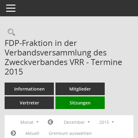
Toggle navigation
Rechercheauswahl
FDP-Fraktion in der
Verbandsversammlung des
Zweckverbandes VRR - Termine
2015
Informationen
Mitglieder
Vertreter
Sitzungen
Monat
Dezember
2015
Aktuell
Gremium auswählen