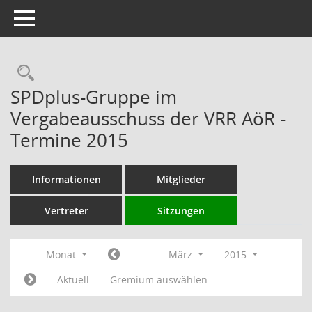
Toggle navigation
Rechercheauswahl
SPDplus-Gruppe im
Vergabeausschuss der VRR AöR -
Termine 2015
Informationen
Mitglieder
Vertreter
Sitzungen
Monat
März
2015
Aktuell
Gremium auswählen