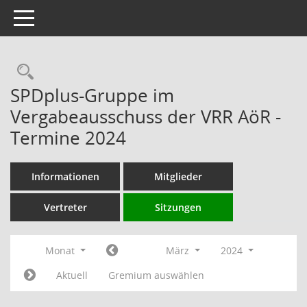
Toggle navigation
Rechercheauswahl
SPDplus-Gruppe im
Vergabeausschuss der VRR AöR -
Termine 2024
Informationen
Mitglieder
Vertreter
Sitzungen
Monat
März
2024
Aktuell
Gremium auswählen