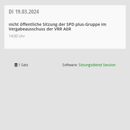
DI
19.03.2024
nicht öffentliche Sitzung der SPD plus-Gruppe im
Vergabeausschuss der VRR AöR
14:00 Uhr
(Wird in
1 Satz
Software:
Sitzungsdienst
Session