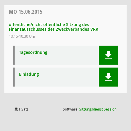
MO
15.06.2015
öffentliche/nicht öffentliche Sitzung des
Finanzausschusses des Zweckverbandes VRR
10:15-10:30 Uhr
Tagesordnung
Einladung
(Wird in
1 Satz
Software:
Sitzungsdienst
Session