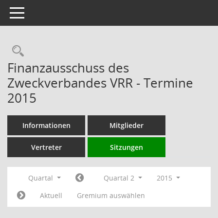
Toggle navigation
Rechercheauswahl
Finanzausschuss des
Zweckverbandes VRR - Termine
2015
Informationen
Mitglieder
Vertreter
Sitzungen
Quartal
Quartal 2
2015
Aktuell
Gremium auswählen