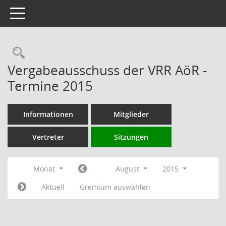
Toggle navigation
Rechercheauswahl
Vergabeausschuss der VRR AöR -
Termine 2015
Informationen
Mitglieder
Vertreter
Sitzungen
Monat
August
2015
Aktuell
Gremium auswählen