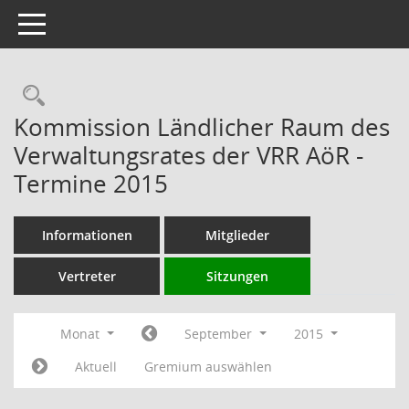
Toggle navigation
Rechercheauswahl
Kommission Ländlicher Raum des
Verwaltungsrates der VRR AöR -
Termine 2015
Informationen
Mitglieder
Vertreter
Sitzungen
Monat
September
2015
Aktuell
Gremium auswählen