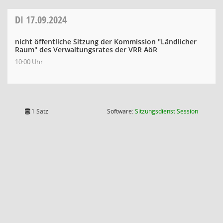
DI
17.09.2024
nicht öffentliche Sitzung der Kommission "Ländlicher
Raum" des Verwaltungsrates der VRR AöR
10:00 Uhr
(Wird in
1 Satz
Software:
Sitzungsdienst
Session