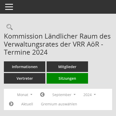
Toggle navigation
Rechercheauswahl
Kommission Ländlicher Raum des
Verwaltungsrates der VRR AöR -
Termine 2024
Informationen
Mitglieder
Vertreter
Sitzungen
Monat
September
2024
Aktuell
Gremium auswählen