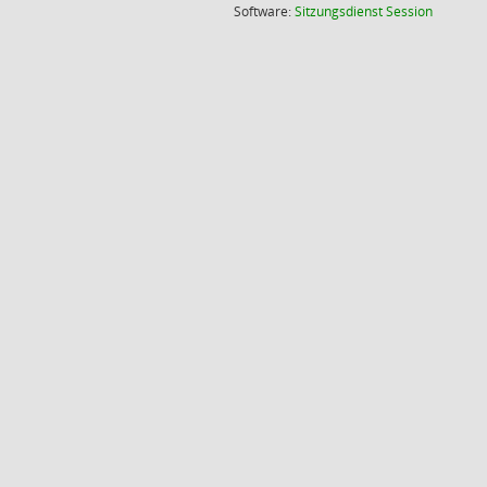
(Wird in
Software:
Sitzungsdienst
Session