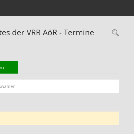
es der VRR AöR - Termine
Rec
en
swählen