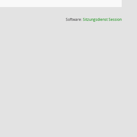
(Wird in
Software:
Sitzungsdienst
Session