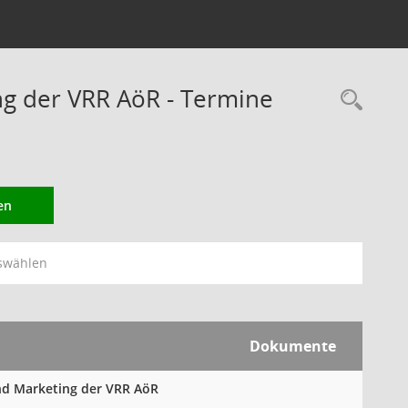
ng der VRR AöR - Termine
Rec
en
swählen
Dokumente
und Marketing der VRR AöR