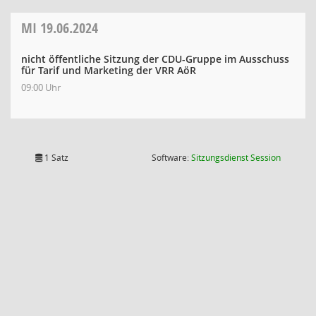
MI
19.06.2024
nicht öffentliche Sitzung der CDU-Gruppe im Ausschuss
für Tarif und Marketing der VRR AöR
09:00 Uhr
(Wird in
1 Satz
Software:
Sitzungsdienst
Session