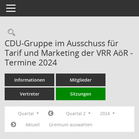
Toggle navigation
Rechercheauswahl
CDU-Gruppe im Ausschuss für
Tarif und Marketing der VRR AöR -
Termine 2024
Informationen
Mitglieder
Vertreter
Sitzungen
Quartal
Quartal 2
2024
Aktuell
Gremium auswählen