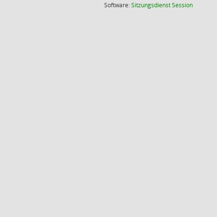
(Wird in
Software:
Sitzungsdienst
Session