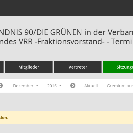
ÜNDNIS 90/DIE GRÜNEN in der Verba
des VRR -Fraktionsvorstand- - Term
Mitglieder
Vertreter
Sitzung
Dezember
2016
Aktuell
Gremium au
den.