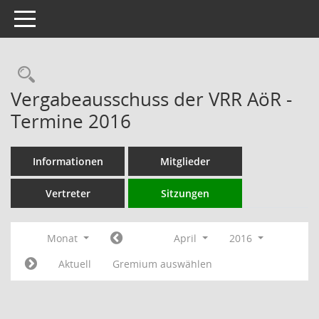
Toggle navigation
Rechercheauswahl
Vergabeausschuss der VRR AöR -
Termine 2016
Informationen
Mitglieder
Vertreter
Sitzungen
Monat
April
2016
Aktuell
Gremium auswählen