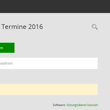
 Termine 2016
Rec
en
swählen
(Wird in
Software:
Sitzungsdienst
Session