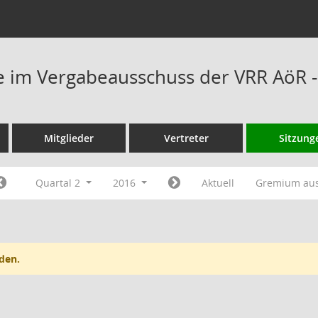
 im Vergabeausschuss der VRR AöR -
Mitglieder
Vertreter
Sitzung
Quartal 2
2016
Aktuell
Gremium au
den.