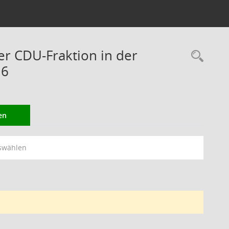
er CDU-Fraktion in der
Rec
16
en
swählen