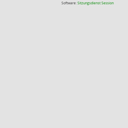
(Wird in
Software:
Sitzungsdienst
Session