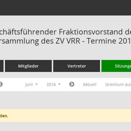
chäftsführender Fraktionsvorstand d
rsammlung des ZV VRR - Termine 20
Mitglieder
Vertreter
Sitzung
Juni
2016
Aktuell
Gremium au
den.