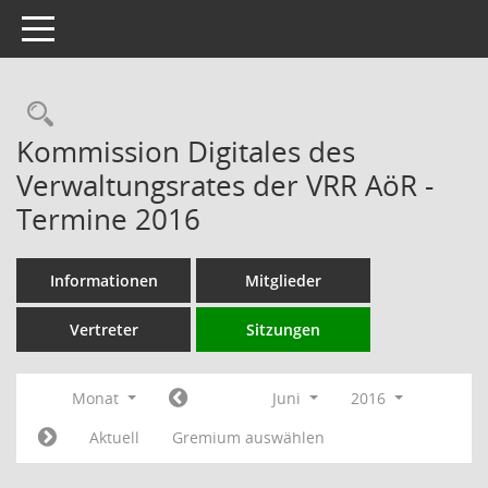
Toggle navigation
Rechercheauswahl
Kommission Digitales des
Verwaltungsrates der VRR AöR -
Termine 2016
Informationen
Mitglieder
Vertreter
Sitzungen
Monat
Juni
2016
Aktuell
Gremium auswählen