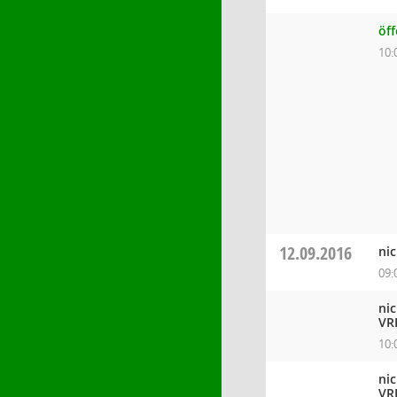
öf
10:
12.09.2016
ni
09:
ni
VR
10:
ni
VR