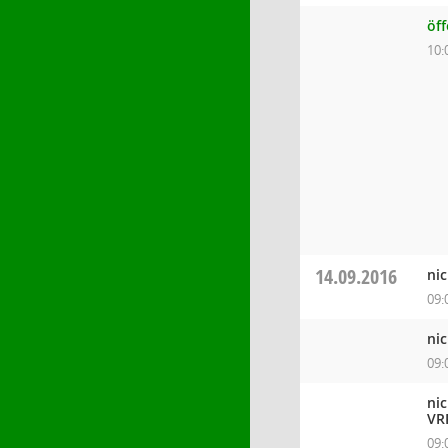
öf
10:
14.09.2016
ni
09:
ni
09:
ni
VR
09: