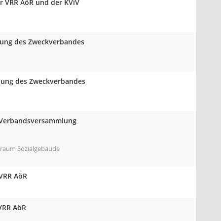
r VRR AöR und der KViV
mlung des Zweckverbandes
mlung des Zweckverbandes
er Verbandsversammlung
erraum Sozialgebäude
 VRR AöR
 VRR AöR