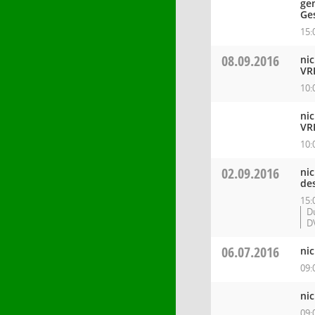
ge
Ge
15:
08.09.2016
ni
VR
10:
ni
VR
10:
02.09.2016
ni
de
15:
D
D
06.07.2016
ni
09:
ni
09: