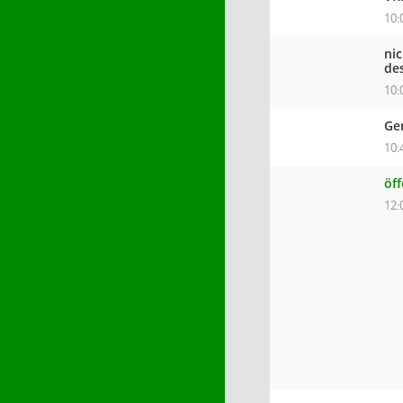
10:
ni
de
10:
Ge
10:
öf
12: