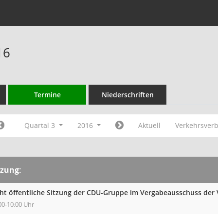
16
Termine
Niederschriften
Quartal 3
2016
Aktuell
Verkehrsver
tzung:
cht öffentliche Sitzung der CDU-Gruppe im Vergabeausschuss der
00-10:00 Uhr