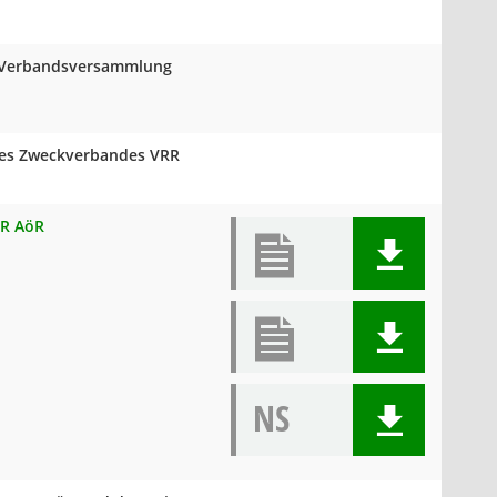
er Verbandsversammlung
des Zweckverbandes VRR
RR AöR
NS