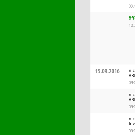
09:
öff
10:
15.09.2016
ni
VR
09:
ni
VR
09:
ni
In
09: