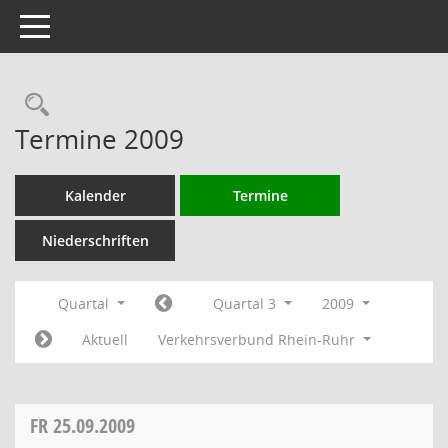
Toggle navigation
Rechercheauswahl
Termine 2009
Kalender
Termine
Niederschriften
Quartal
Quartal 3
2009
Aktuell
Verkehrsverbund Rhein-Ruhr
FR
25.09.2009