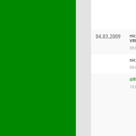
04.03.2009
nic
VR
09:
nic
09:
öff
10: