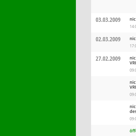
03.03.2009
ni
14:
02.03.2009
ni
17:
27.02.2009
ni
VR
09:
ni
VR
09:
ni
de
09:
öf