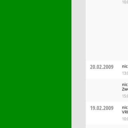
10:
20.02.2009
ni
13:
ni
Zw
15:
19.02.2009
ni
VR
10: