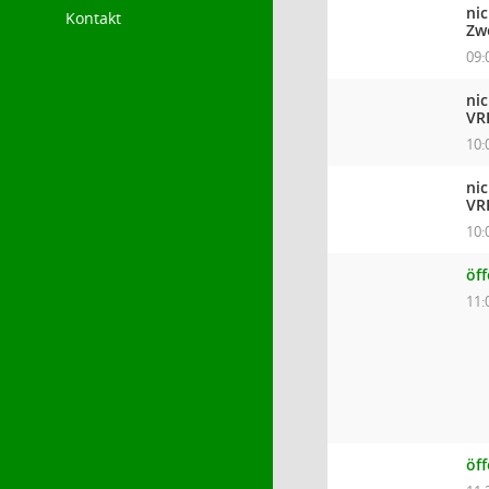
ni
Kontakt
Zw
09:
ni
VR
10:
ni
VR
10:
öff
11:
öf