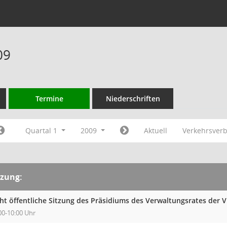
09
Termine
Niederschriften
Quartal 1
2009
Aktuell
Verkehrsver
tzung:
cht öffentliche Sitzung des Präsidiums des Verwaltungsrates der 
00-10:00 Uhr