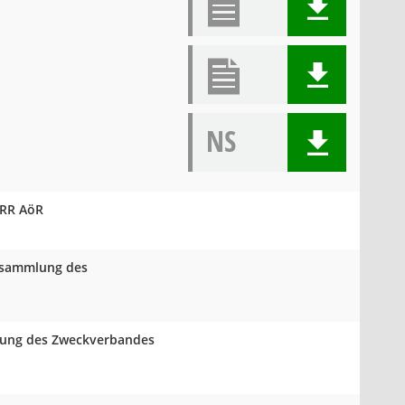
NS
VRR AöR
ersammlung des
mlung des Zweckverbandes