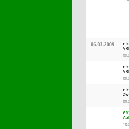
11:
06.03.2009
ni
VR
09:
ni
VR
09:
ni
Zw
09:
öff
Aö
10: