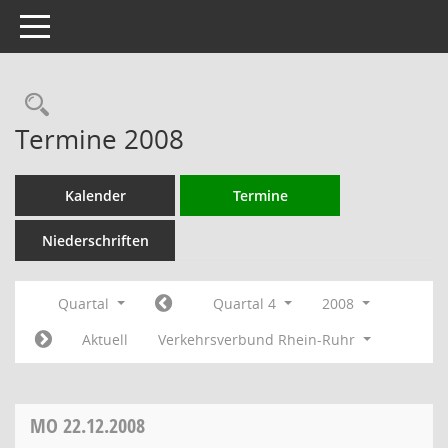
Toggle navigation
Rechercheauswahl
Termine 2008
Kalender
Termine
Niederschriften
Quartal
Quartal 4
2008
Aktuell
Verkehrsverbund Rhein-Ruhr
MO
22.12.2008