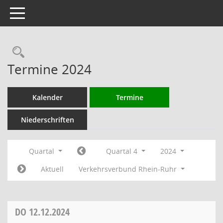
Toggle navigation
Rechercheauswahl
Termine 2024
Kalender
Termine
Niederschriften
Quartal
Quartal 4
2024
Aktuell
Verkehrsverbund Rhein-Ruhr
DO
12.12.2024