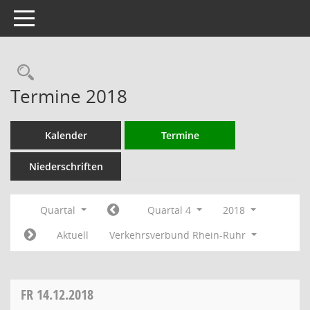
Toggle navigation
Rechercheauswahl
Termine 2018
Kalender
Termine
Niederschriften
Quartal
Quartal 4
2018
Aktuell
Verkehrsverbund Rhein-Ruhr
FR
14.12.2018