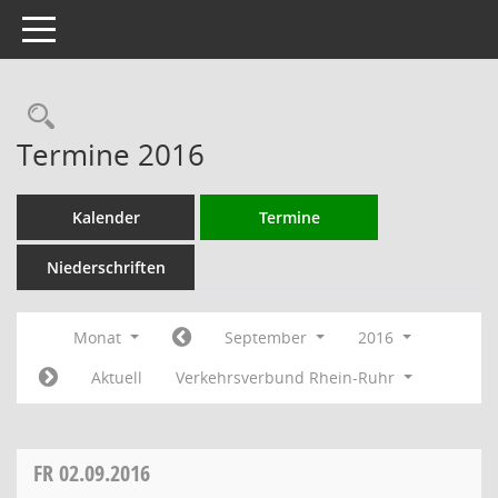
Toggle navigation
Rechercheauswahl
Termine 2016
Kalender
Termine
Niederschriften
Monat
September
2016
Aktuell
Verkehrsverbund Rhein-Ruhr
FR
02.09.2016