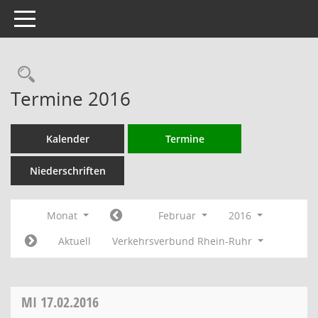
Toggle navigation
Rechercheauswahl
Termine 2016
Kalender
Termine
Niederschriften
Monat
Februar
2016
Aktuell
Verkehrsverbund Rhein-Ruhr
MI
17.02.2016