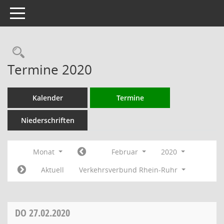
Toggle navigation
Rechercheauswahl
Termine 2020
Kalender
Termine
Niederschriften
Monat
Februar
2020
Aktuell
Verkehrsverbund Rhein-Ruhr
DO
27.02.2020