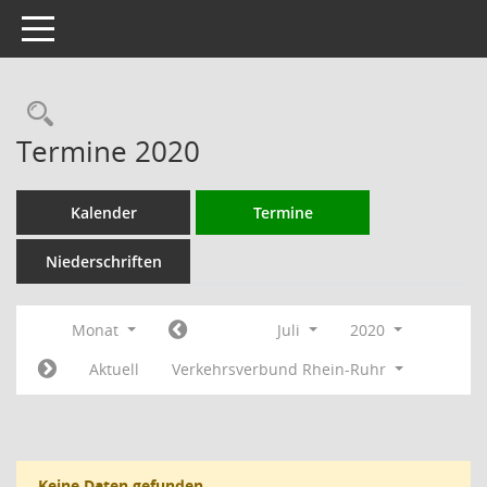
Toggle navigation
Rechercheauswahl
Termine 2020
Kalender
Termine
Niederschriften
Monat
Juli
2020
Aktuell
Verkehrsverbund Rhein-Ruhr
Keine Daten gefunden.