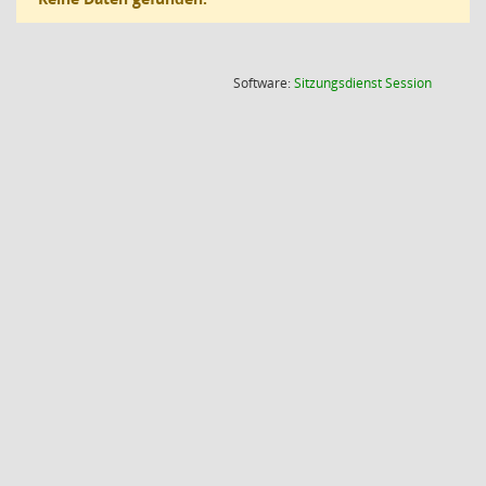
(Wird in
Software:
Sitzungsdienst
Session