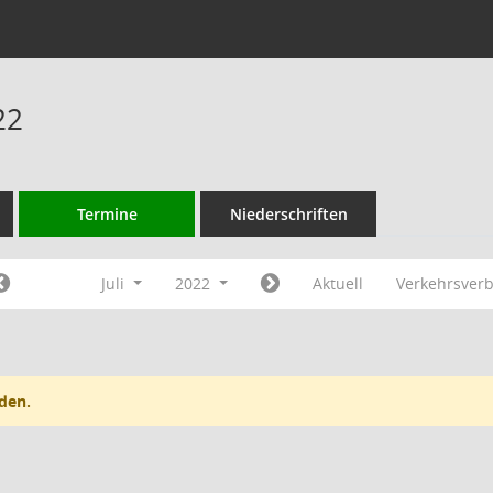
22
Termine
Niederschriften
Juli
2022
Aktuell
Verkehrsver
den.