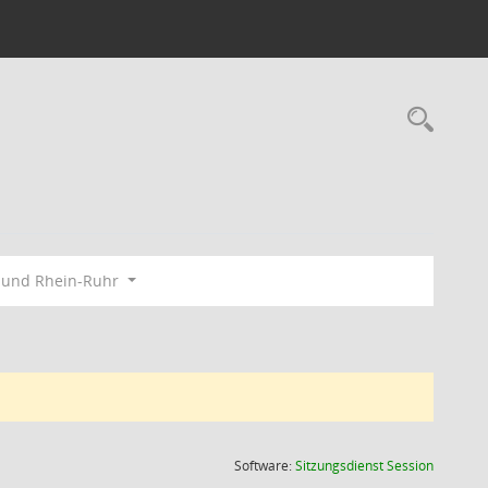
Rec
bund Rhein-Ruhr
(Wird in
Software:
Sitzungsdienst
Session