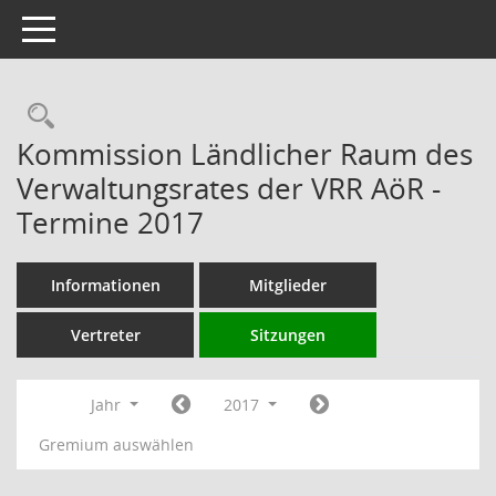
Toggle navigation
Rechercheauswahl
Kommission Ländlicher Raum des
Verwaltungsrates der VRR AöR -
Termine 2017
Informationen
Mitglieder
Vertreter
Sitzungen
Jahr
2017
Gremium auswählen