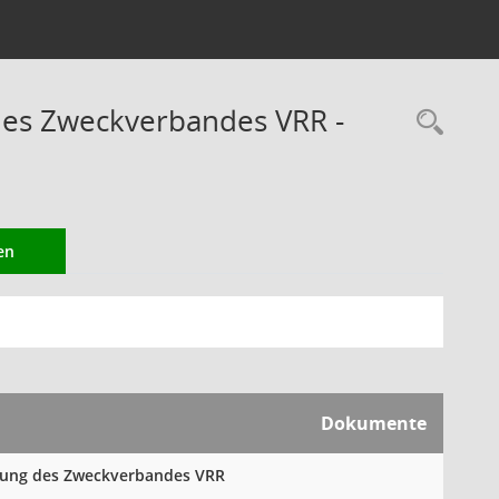
des Zweckverbandes VRR -
Rec
en
Dokumente
mlung des Zweckverbandes VRR