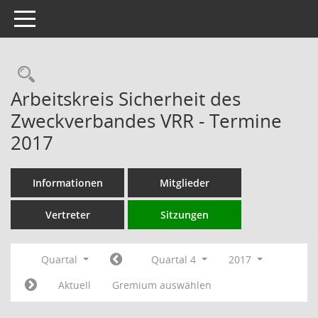
Toggle navigation
Rechercheauswahl
Arbeitskreis Sicherheit des
Zweckverbandes VRR - Termine
2017
Informationen
Mitglieder
Vertreter
Sitzungen
Quartal
Quartal 4
2017
Aktuell
Gremium auswählen