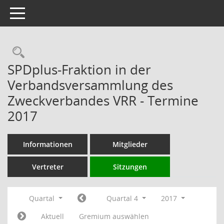
Toggle navigation
Rechercheauswahl
SPDplus-Fraktion in der
Verbandsversammlung des
Zweckverbandes VRR - Termine
2017
Informationen
Mitglieder
Vertreter
Sitzungen
Quartal
Quartal 4
2017
Aktuell
Gremium auswählen