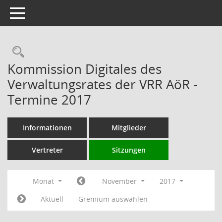
Toggle navigation
Rechercheauswahl
Kommission Digitales des
Verwaltungsrates der VRR AöR -
Termine 2017
Informationen
Mitglieder
Vertreter
Sitzungen
Monat
November
2017
Aktuell
Gremium auswählen