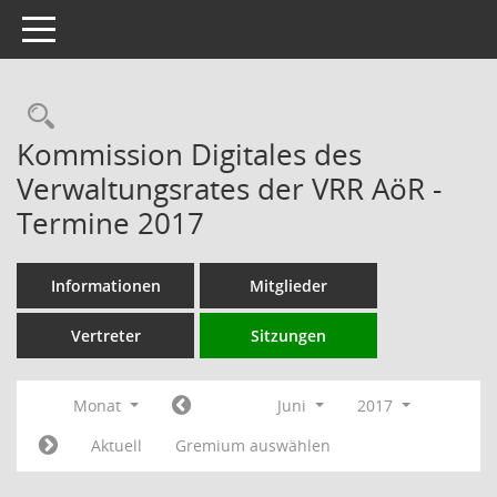
Toggle navigation
Rechercheauswahl
Kommission Digitales des
Verwaltungsrates der VRR AöR -
Termine 2017
Informationen
Mitglieder
Vertreter
Sitzungen
Monat
Juni
2017
Aktuell
Gremium auswählen