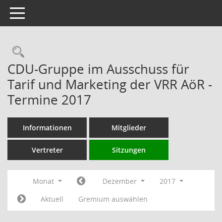
Toggle navigation
Rechercheauswahl
CDU-Gruppe im Ausschuss für
Tarif und Marketing der VRR AöR -
Termine 2017
Informationen
Mitglieder
Vertreter
Sitzungen
Monat
Dezember
2017
Aktuell
Gremium auswählen