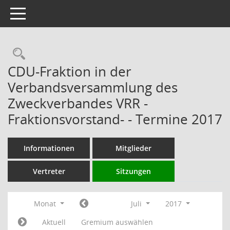
Toggle navigation
Rechercheauswahl
CDU-Fraktion in der
Verbandsversammlung des
Zweckverbandes VRR -
Fraktionsvorstand- - Termine 2017
Informationen
Mitglieder
Vertreter
Sitzungen
Monat
Juli
2017
Aktuell
Gremium auswählen